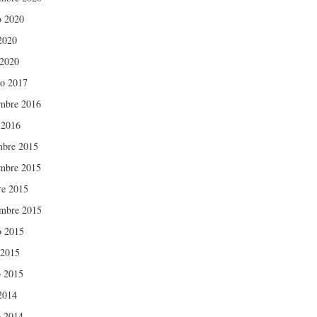
o 2020
 2020
 2020
ro 2017
mbre 2016
 2016
mbre 2015
mbre 2015
re 2015
embre 2015
o 2015
 2015
 2015
 2014
 2014