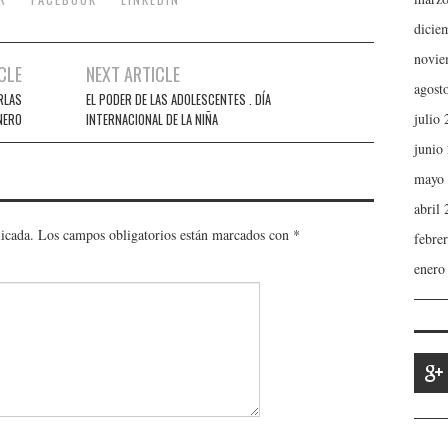
dicie
novie
CLE
NEXT ARTICLE
agost
RLAS
EL PODER DE LAS ADOLESCENTES . DÍA
julio
NERO
INTERNACIONAL DE LA NIÑA
junio
mayo
abril
licada.
Los campos obligatorios están marcados con
*
febre
enero