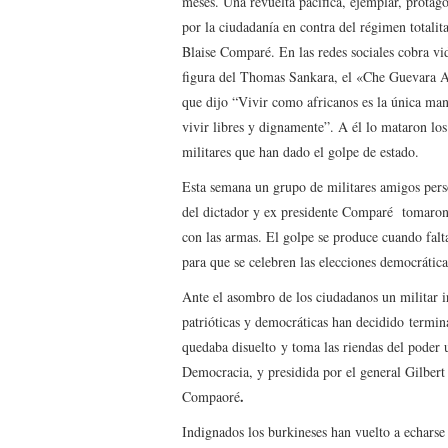
meses. Una revuelta pacifica, ejemplar, protag
por la ciudadanía en contra del régimen totalit
Blaise Comparé. En las redes sociales cobra vi
figura del Thomas Sankara, el «Che Guevara A
que dijo “Vivir como africanos es la única ma
vivir libres y dignamente”. A él lo mataron l
militares que han dado el golpe de estado.
Esta semana un grupo de militares amigos pers
del dictador y ex presidente Comparé tomaron 
con las armas. El golpe se produce cuando fal
para que se celebren las elecciones democrática
Ante el asombro de los ciudadanos un militar ir
patrióticas y democráticas han decidido termin
quedaba disuelto y toma las riendas del poder 
Democracia, y presidida por el general Gilber
.
Compaoré
Indignados los burkineses han vuelto a echarse a