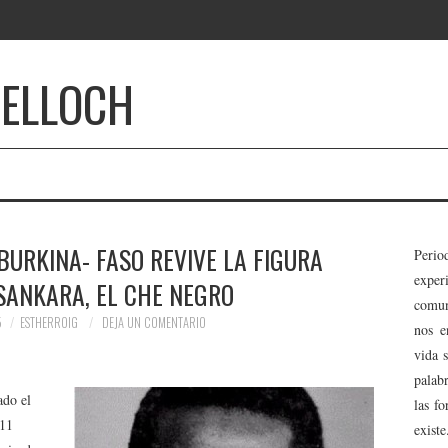
BELLOCH
 BURKINA- FASO REVIVE LA FIGURA
Perio
expe
SANKARA, EL CHE NEGRO
comun
5
ESTHERROIG
DEJA UN COMENTARIO
nos e
vida 
palab
ado el
las f
 11
existe