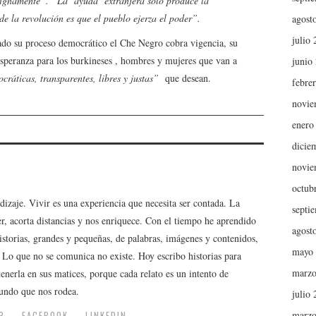
 dignamente”. “La ‘ayuda’ extranjera solo produce la
de la revolución es que el pueblo ejerza el poder”.
agost
julio
o su proceso democrático el Che Negro cobra vigencia, su
esperanza para los burkineses , hombres y mujeres que van a
junio
cráticas, transparentes, libres y justas”
que desean.
febre
novie
enero
dicie
novie
octub
dizaje. Vivir es una experiencia que necesita ser contada. La
septi
r, acorta distancias y nos enriquece. Con el tiempo he aprendido
agost
storias, grandes y pequeñas, de palabras, imágenes y contenidos,
mayo
Lo que no se comunica no existe. Hoy escribo historias para
marzo
enerla en sus matices, porque cada relato es un intento de
undo que nos rodea.
julio
marzo
R
FACEBOOK
LINKEDIN