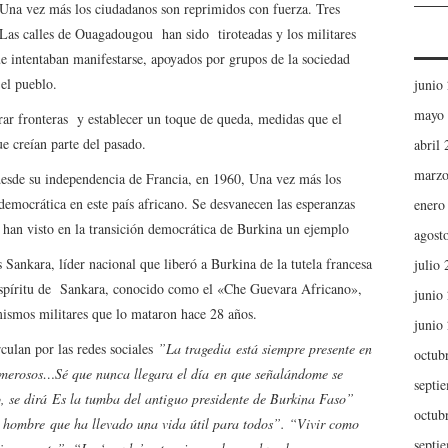
. Una vez más los ciudadanos son reprimidos con fuerza. Tres
. Las calles de Ouagadougou han sido tiroteadas y los militares
 intentaban manifestarse, apoyados por grupos de la sociedad
 el pueblo.
junio
mayo
rar fronteras y establecer un toque de queda, medidas que el
e creían parte del pasado.
abril
marzo
a desde su independencia de Francia, en 1960, Una vez más los
n democrática en este país africano. Se desvanecen las esperanzas
enero
e han visto en la transición democrática de Burkina un ejemplo
agost
Sankara, líder nacional que liberó a Burkina de la tutela francesa
julio
 espíritu de Sankara, conocido como el «Che Guevara Africano»,
junio
 mismos militares que lo mataron hace 28 años.
junio
culan por las redes sociales
”La tragedia está siempre presente en
octub
umerosos…Sé que nunca llegara el día en que señalándome se
septi
o, se dirá Es la tumba del antiguo presidente de Burkina Faso”
octub
 hombre que ha llevado una vida útil para todos”. “Vivir como
septi