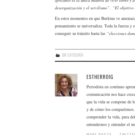
africanos es la única manera de vivir libres y
desorganización y el servilismo”. “El objetivo 
En estos momentos en que Burkina ve amenazad
pensamiento se universaliza. Toda la fuerza y 
conseguir su tránsito hasta las
“elecciones demo
SIN CATEGORÍA
ESTHERROIG
Periodista en continuo apren
comunicación nos hace crece
que la vida se compone de hi
y de cómo los compartimos. 
comprender la vida, para det
entendernos y entender el m
MORE POSTS
TWITTE