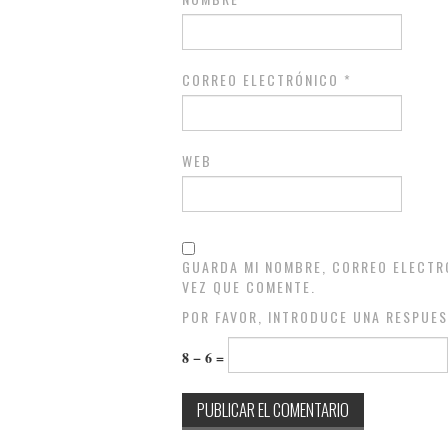
CORREO ELECTRÓNICO
*
WEB
GUARDA MI NOMBRE, CORREO ELECTR
VEZ QUE COMENTE.
POR FAVOR, INTRODUCE UNA RESPUES
8 − 6 =