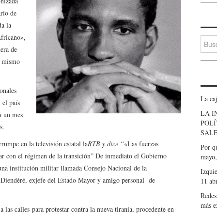
onizada
ario de
da la
fricano»,
Busca
nera de
os mismo
onales
La caj
el país
LA I
ta un mes
POLÍ
s.
SALE
rumpe en la televisión estatal la
RTB y dice “
«Las fuerzas
Por qu
ar con el régimen de la transición” De inmediato el Gobierno
mayo,
una institución militar llamada Consejo Nacional de la
Izqui
t Diendéré, exjefe del Estado Mayor y amigo personal de
11 ab
Redes
más e
 las calles para protestar contra la nueva tiranía, procedente en