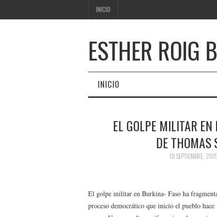
INICIO
ESTHER ROIG 
INICIO
EL GOLPE MILITAR EN
DE THOMAS 
19 SEPTIEMBRE, 201
El golpe militar en Burkina- Faso ha fragment
proceso democrático que inicio el pueblo hace