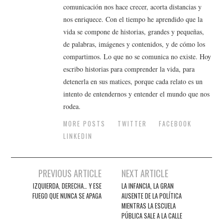
comunicación nos hace crecer, acorta distancias y
nos enriquece. Con el tiempo he aprendido que la
vida se compone de historias, grandes y pequeñas,
de palabras, imágenes y contenidos, y de cómo los
compartimos. Lo que no se comunica no existe. Hoy
escribo historias para comprender la vida, para
detenerla en sus matices, porque cada relato es un
intento de entendernos y entender el mundo que nos
rodea.
MORE POSTS
TWITTER
FACEBOOK
LINKEDIN
Navegación
PREVIOUS ARTICLE
NEXT ARTICLE
de
IZQUIERDA, DERECHA… Y ESE
LA INFANCIA, LA GRAN
FUEGO QUE NUNCA SE APAGA
AUSENTE DE LA POLÍTICA
entradas
MIENTRAS LA ESCUELA
PÚBLICA SALE A LA CALLE