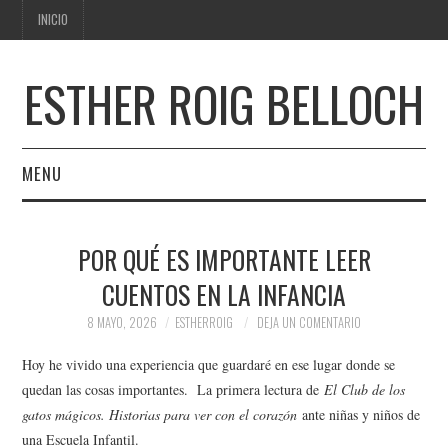
INICIO
ESTHER ROIG BELLOCH
MENU
INICIO
POR QUÉ ES IMPORTANTE LEER
CUENTOS EN LA INFANCIA
8 MAYO, 2026
ESTHERROIG
DEJA UN COMENTARIO
Hoy he vivido una experiencia que guardaré en ese lugar donde se
quedan las cosas importantes. La primera lectura de
El Club de los
gatos mágicos. Historias para ver con el corazón
ante niñas y niños de
una Escuela Infantil.