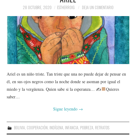
28 OCTUBRE, 2020
ESTHERROIG
DEJA UN COMENTARIO
Ariel es un niño triste. Tan triste que una no puede dejar de pensar en
él, en sus ojos negros como la noche donde se asoman por igual el
miedo y la vergüenza. Quien sabe si la esperanza… ✍
Quieres
saber…
Sigue leyendo
→
BOLIVIA
,
COOPERACIÓN
,
INDÍGENA
,
INFANCIA
,
POBREZA
,
RETRATOS