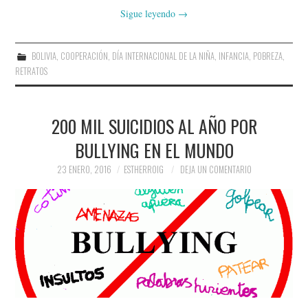
Sigue leyendo
→
BOLIVIA
,
COOPERACIÓN
,
DÍA INTERNACIONAL DE LA NIÑA
,
INFANCIA
,
POBREZA
,
RETRATOS
200 MIL SUICIDIOS AL AÑO POR
BULLYING EN EL MUNDO
23 ENERO, 2016
ESTHERROIG
DEJA UN COMENTARIO