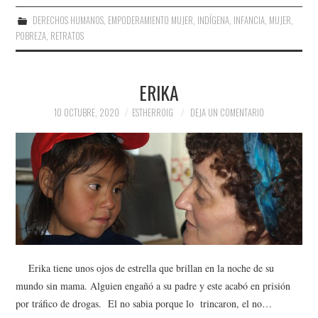
DERECHOS HUMANOS
,
EMPODERAMIENTO MUJER
,
INDÍGENA
,
INFANCIA
,
MUJER
,
POBREZA
,
RETRATOS
ERIKA
10 OCTUBRE, 2020
ESTHERROIG
DEJA UN COMENTARIO
Erika tiene unos ojos de estrella que brillan en la noche de su
mundo sin mama. Alguien engañó a su padre y este acabó en prisión
por tráfico de drogas. El no sabia porque lo trincaron, el no…