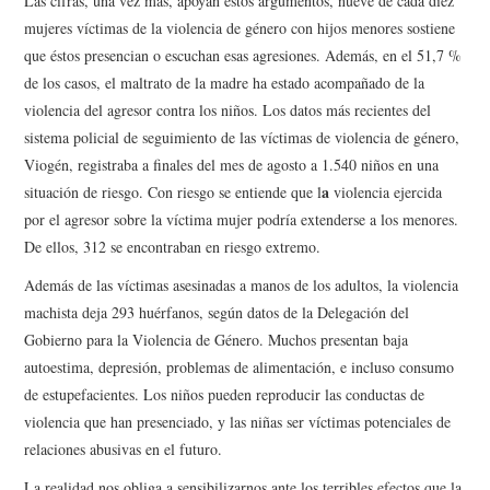
Las cifras, una vez más, apoyan estos argumentos, nueve de cada diez
mujeres víctimas de la violencia de género con hijos menores sostiene
que éstos presencian o escuchan esas agresiones. Además, en el 51,7 %
de los casos, el maltrato de la madre ha estado acompañado de la
violencia del agresor contra los niños. Los datos más recientes del
sistema policial de seguimiento de las víctimas de violencia de género,
Viogén, registraba a finales del mes de agosto a 1.540 niños en una
a
situación de riesgo. Con riesgo se entiende que l
violencia ejercida
por el agresor sobre la víctima mujer podría extenderse a los menores.
De ellos, 312 se encontraban en riesgo extremo.
Además de las víctimas asesinadas a manos de los adultos, la violencia
machista deja 293 huérfanos, según datos de la Delegación del
Gobierno para la Violencia de Género. Muchos presentan baja
autoestima, depresión, problemas de alimentación, e incluso consumo
de estupefacientes. Los niños pueden reproducir las conductas de
violencia que han presenciado, y las niñas ser víctimas potenciales de
relaciones abusivas en el futuro.
La realidad nos obliga a sensibilizarnos ante los terribles efectos que la