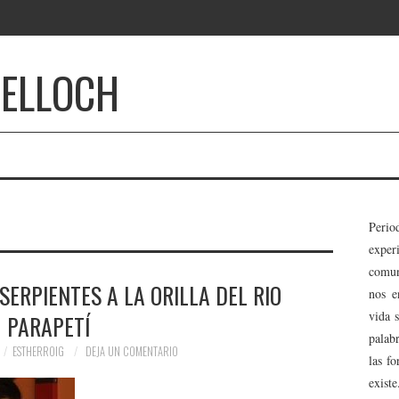
BELLOCH
Perio
expe
comun
ERPIENTES A LA ORILLA DEL RIO
nos e
vida 
PARAPETÍ
palab
ESTHERROIG
DEJA UN COMENTARIO
las f
existe