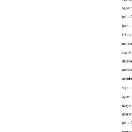
agost
julio
junio
febre
novie
enero
dicie
novie
octub
septi
agost
mayo
marzo
julio
marzo