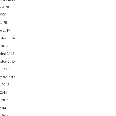
o 2020
 2020
 2020
ro 2017
mbre 2016
 2016
mbre 2015
mbre 2015
re 2015
embre 2015
o 2015
 2015
 2015
 2014
 2014