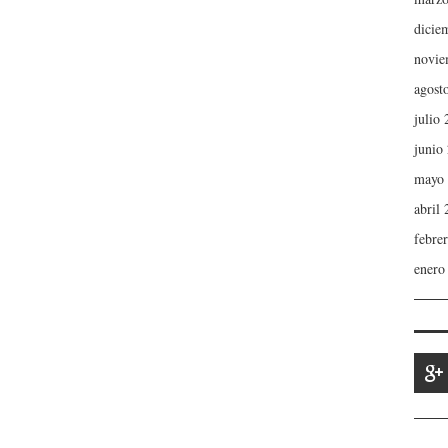
dicie
novie
agost
julio
junio
mayo
abril
febre
enero