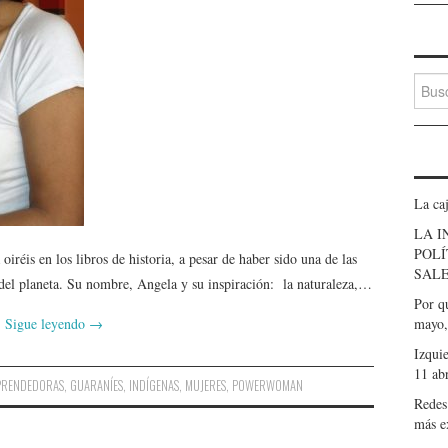
Busca
La caj
LA I
POLÍ
iréis en los libros de historia, a pesar de haber sido una de las
SALE
 del planeta. Su nombre, Angela y su inspiración: la naturaleza,…
Por qu
Sigue leyendo
→
mayo,
Izqui
11 ab
PRENDEDORAS
,
GUARANÍES
,
INDÍGENAS
,
MUJERES
,
POWERWOMAN
Redes
más e