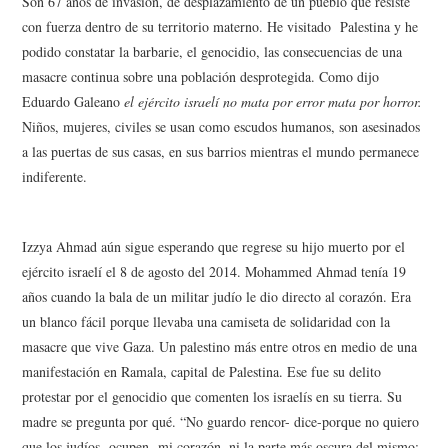
Son 67 años de invasión, de desplazamiento de un pueblo que resiste
con fuerza dentro de su territorio materno. He visitado Palestina y he
podido constatar la barbarie, el genocidio, las consecuencias de una
masacre continua sobre una población desprotegida. Como dijo
Eduardo Galeano
el ejército israelí no mata por error mata por horror.
Niños, mujeres, civiles se usan como escudos humanos, son asesinados
a las puertas de sus casas, en sus barrios mientras el mundo permanece
indiferente.
Izzya Ahmad aún sigue esperando que regrese su hijo muerto por el
ejército israelí el 8 de agosto del 2014. Mohammed Ahmad tenía 19
años cuando la bala de un militar judío le dio directo al corazón. Era
un blanco fácil porque llevaba una camiseta de solidaridad con la
masacre que vive Gaza. Un palestino más entre otros en medio de una
manifestación en Ramala, capital de Palestina. Ese fue su delito
protestar por el genocidio que comenten los israelís en su tierra. Su
madre se pregunta por qué. “No guardo rencor- dice-porque no quiero
que los judíos ocupen mi corazón, ni la parte más oscura del mismo;